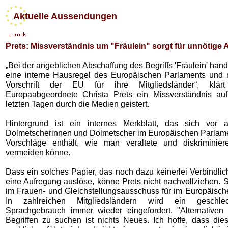
Aktuelle Aussendungen
Prets: Missverständnis um "Fräulein" sorgt für unnötige
„Bei der angeblichen Abschaffung des Begriffs 'Fräulein' hand
eine interne Hausregel des Europäischen Parlaments und 
Vorschrift der EU für ihre Mitgliedsländer“, klä
Europaabgeordnete Christa Prets ein Missverständnis au
letzten Tagen durch die Medien geistert.
Hintergrund ist ein internes Merkblatt, das sich vor 
Dolmetscherinnen und Dolmetscher im Europäischen Parlamen
Vorschläge enthält, wie man veraltete und diskriminier
vermeiden könne.
Dass ein solches Papier, das noch dazu keinerlei Verbindlic
eine Aufregung auslöse, könne Prets nicht nachvollziehen. Si
im Frauen- und Gleichstellungsausschuss für im Europäisch
In zahlreichen Mitgliedsländern wird ein geschlech
Sprachgebrauch immer wieder eingefordert. "Alternativen 
Begriffen zu suchen ist nichts Neues. Ich hoffe, dass die