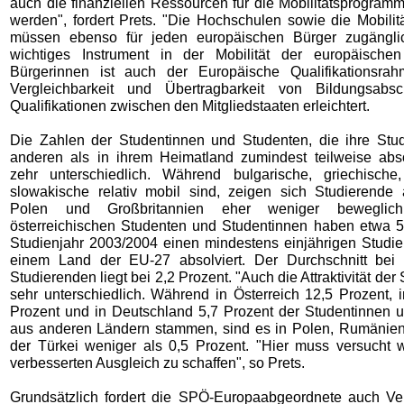
auch die finanziellen Ressourcen für die Mobilitätsprogram
werden", fordert Prets. "Die Hochschulen sowie die Mobili
müssen ebenso für jeden europäischen Bürger zugänglic
wichtiges Instrument in der Mobilität der europäische
Bürgerinnen ist auch der Europäische Qualifikationsrah
Vergleichbarkeit und Übertragbarkeit von Bildungsabs
Qualifikationen zwischen den Mitgliedstaaten erleichtert.
Die Zahlen der Studentinnen und Studenten, die ihre Stu
anderen als in ihrem Heimatland zumindest teilweise abso
zehr unterschiedlich. Während bulgarische, griechische
slowakische relativ mobil sind, zeigen sich Studierende
Polen und Großbritannien eher weniger bewegli
österreichischen Studenten und Studentinnen haben etwa 5
Studienjahr 2003/2004 einen mindestens einjährigen Studien
einem Land der EU-27 absolviert. Der Durchschnitt bei 
Studierenden liegt bei 2,2 Prozent. "Auch die Attraktivität der 
sehr unterschiedlich. Während in Österreich 12,5 Prozent, 
Prozent und in Deutschland 5,7 Prozent der Studentinnen 
aus anderen Ländern stammen, sind es in Polen, Rumänien
der Türkei weniger als 0,5 Prozent. "Hier muss versucht 
verbesserten Ausgleich zu schaffen", so Prets.
Grundsätzlich fordert die SPÖ-Europaabgeordnete auch V