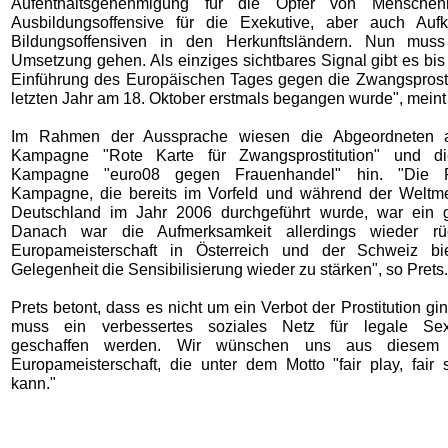
Aufenthaltsgenehmigung für die Opfer von Menschen
Ausbildungsoffensive für die Exekutive, aber auch Aufk
Bildungsoffensiven in den Herkunftsländern. Nun mu
Umsetzung gehen. Als einziges sichtbares Signal gibt es bis
Einführung des Europäischen Tages gegen die Zwangsprostit
letzten Jahr am 18. Oktober erstmals begangen wurde", meint 
Im Rahmen der Aussprache wiesen die Abgeordneten 
Kampagne "Rote Karte für Zwangsprostitution" und d
Kampagne "euro08 gegen Frauenhandel" hin. "Die R
Kampagne, die bereits im Vorfeld und während der Weltmei
Deutschland im Jahr 2006 durchgeführt wurde, war ein g
Danach war die Aufmerksamkeit allerdings wieder rüc
Europameisterschaft in Österreich und der Schweiz bi
Gelegenheit die Sensibilisierung wieder zu stärken", so Prets.
Prets betont, dass es nicht um ein Verbot der Prostitution gi
muss ein verbessertes soziales Netz für legale Sexa
geschaffen werden. Wir wünschen uns aus diesem
Europameisterschaft, die unter dem Motto "fair play, fair 
kann."