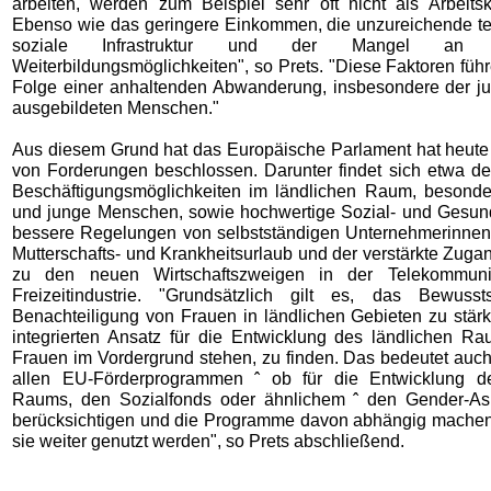
arbeiten, werden zum Beispiel sehr oft nicht als Arbeitskr
Ebenso wie das geringere Einkommen, die unzureichende t
soziale Infrastruktur und der Mangel an
Weiterbildungsmöglichkeiten", so Prets. "Diese Faktoren führ
Folge einer anhaltenden Abwanderung, insbesondere der j
ausgebildeten Menschen."
Aus diesem Grund hat das Europäische Parlament hat heute 
von Forderungen beschlossen. Darunter findet sich etwa d
Beschäftigungsmöglichkeiten im ländlichen Raum, besonde
und junge Menschen, sowie hochwertige Sozial- und Gesund
bessere Regelungen von selbstständigen Unternehmerinnen
Mutterschafts- und Krankheitsurlaub und der verstärkte Zug
zu den neuen Wirtschaftszweigen in der Telekommuni
Freizeitindustrie. "Grundsätzlich gilt es, das Bewusst
Benachteiligung von Frauen in ländlichen Gebieten zu stär
integrierten Ansatz für die Entwicklung des ländlichen R
Frauen im Vordergrund stehen, zu finden. Das bedeutet auch
allen EU-Förderprogrammen ˆ ob für die Entwicklung de
Raums, den Sozialfonds oder ähnlichem ˆ den Gender-Asp
berücksichtigen und die Programme davon abhängig mache
sie weiter genutzt werden", so Prets abschließend.