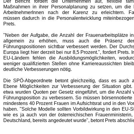
Der Bericht fordert die Unternehmen auf, flexible famil
Maßnahmen in ihrer Personalplanung zu setzen, um die 
ArbeitnehmerInnen nach der Karenz zu erleichtern. Fa
müssen dadurch in die Personalentwicklung miteinbezoge
Prets.
"Neben der Aufgabe, die Anzahl der Frauenarbeitsplätze in 
allgemein zu erhöhen, muss auch die Präsenz de
Führungspositionen sichtbar verbessert werden. Der Durchsc
Europa liegt hier derzeit bei nur 8,5 Prozent.", fordert Prets.
EU-Ländern fehlen die Ausbildungsmöglichkeiten, wodur
weniger qualifizierten Stellen ohne Karriereaussichten blei
deutliche Verbesserungen nötig.
Die SPÖ-Abgeordnete betont gleichzeitig, dass es auch au
Ebene Möglichkeiten zur Verbesserung der Situation gibt
etwa wurden Quoten per Gesetz eingeführt, um die Anzahl 
Führungsposition zu verbessern. So müssen börsennotiert
mindestens 40 Prozent Frauen im Aufsichtsrat und in den Vo
haben. "Solche Modelle sollten Vorbildwirkung in den EU-S
wie es ja auch von der österreichischen Frauenministerin,
Deutschland, bereits angedeutet wurde", betont Prets abschl