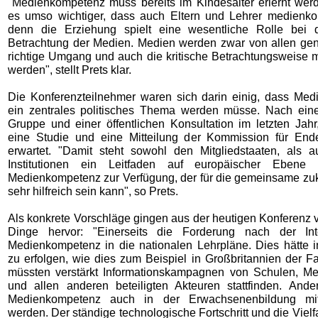
"Medienkompetenz muss bereits im Kindesalter erlernt werd
es umso wichtiger, dass auch Eltern und Lehrer medienko
denn die Erziehung spielt eine wesentliche Rolle bei d
Betrachtung der Medien. Medien werden zwar von allen genu
richtige Umgang und auch die kritische Betrachtungsweise m
werden", stellt Prets klar.
Die Konferenzteilnehmer waren sich darin einig, dass Me
ein zentrales politisches Thema werden müsse. Nach ein
Gruppe und einer öffentlichen Konsultation im letzten Jah
eine Studie und eine Mitteilung der Kommission für End
erwartet. "Damit steht sowohl den Mitgliedstaaten, als
Institutionen ein Leitfaden auf europäischer Eben
Medienkompetenz zur Verfügung, der für die gemeinsame zukü
sehr hilfreich sein kann", so Prets.
Als konkrete Vorschläge gingen aus der heutigen Konferenz 
Dinge hervor: "Einerseits die Forderung nach der Int
Medienkompetenz in die nationalen Lehrpläne. Dies hätte in
zu erfolgen, wie dies zum Beispiel in Großbritannien der Fa
müssten verstärkt Informationskampagnen von Schulen, Me
und allen anderen beteiligten Akteuren stattfinden. Ande
Medienkompetenz auch in der Erwachsenenbildung mi
werden. Der ständige technologische Fortschritt und die Vielf