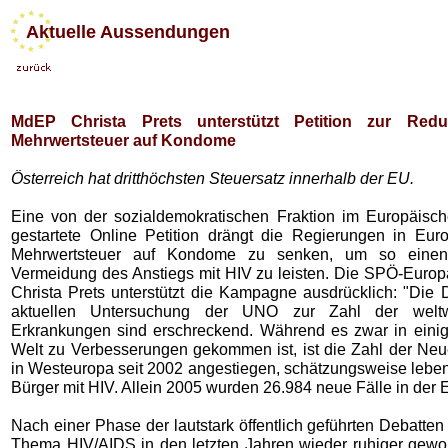
Aktuelle Aussendungen
MdEP Christa Prets unterstützt Petition zur Redu
Mehrwertsteuer auf Kondome
Österreich hat dritthöchsten Steuersatz innerhalb der EU.
Eine von der sozialdemokratischen Fraktion im Europäisc
gestartete Online Petition drängt die Regierungen in Eur
Mehrwertsteuer auf Kondome zu senken, um so einen
Vermeidung des Anstiegs mit HIV zu leisten. Die SPÖ-Euro
Christa Prets unterstützt die Kampagne ausdrücklich: "Die 
aktuellen Untersuchung der UNO zur Zahl der weltw
Erkrankungen sind erschreckend. Während es zwar in einig
Welt zu Verbesserungen gekommen ist, ist die Zahl der Ne
in Westeuropa seit 2002 angestiegen, schätzungsweise lebe
Bürger mit HIV. Allein 2005 wurden 26.984 neue Fälle in der 
Nach einer Phase der lautstark öffentlich geführten Debatten
Thema HIV/AIDS in den letzten Jahren wieder ruhiger gewor