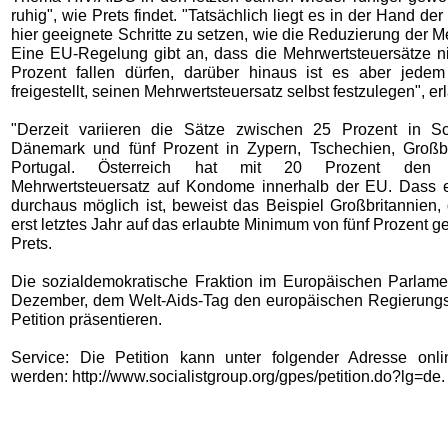
ruhig", wie Prets findet. "Tatsächlich liegt es in der Hand de
hier geeignete Schritte zu setzen, wie die Reduzierung der M
Eine EU-Regelung gibt an, dass die Mehrwertsteuersätze nic
Prozent fallen dürfen, darüber hinaus ist es aber jedem 
freigestellt, seinen Mehrwertsteuersatz selbst festzulegen", erl
"Derzeit variieren die Sätze zwischen 25 Prozent in 
Dänemark und fünf Prozent in Zypern, Tschechien, Großb
Portugal. Österreich hat mit 20 Prozent den dr
Mehrwertsteuersatz auf Kondome innerhalb der EU. Dass 
durchaus möglich ist, beweist das Beispiel Großbritannien,
erst letztes Jahr auf das erlaubte Minimum von fünf Prozent ge
Prets.
Die sozialdemokratische Fraktion im Europäischen Parlame
Dezember, dem Welt-Aids-Tag den europäischen Regierungsv
Petition präsentieren.
Service: Die Petition kann unter folgender Adresse onlin
werden: http://www.socialistgroup.org/gpes/petition.do?lg=de.