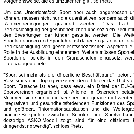
Vorgehensweise, die es umzukehren gilt", so Prets.
Um das Unterrichtsfach Sport aber auch angemessen unt
können, müssen nicht nur die quantitativen, sondern auch di
Rahmenbedingungen geändert werden. "Das Fach 
Berücksichtigung der gesundheitlichen und sozialen Bedürfn
den Erwartungen der Kinder gestaltet werden. Die Weite
Sportlehrerinnen und Sportlehrer ist daher zu garantieren, e
Berücksichtigung von geschlechtsspezifischen Aspekten ei
Rolle in der Ausbildung einnehmen. Weiters müssen Sportle
Sportlehrer bereits in den Grundschulen eingesetzt wer
Europaabgeordnete.
"Sport sei mehr als die körperliche Beschäftigung", betont 
Rassismus und Doping verzerren derzeit leider das Bild von
Sport. Tatsache ist aber, dass etwa. ein Drittel der EU-B
Sportvereinen organisiert ist. Alleine in Österreich betät
Millionen sich sportlich in Vereinen und gerade dort werden
integrativen und gesundheitsfördernden Funktionen des Spor
und gefördert. "Informationsaustausch und die Weiterga
practice-Beispielen zwischen Schulen und Sportverbän
derzeitige ASKÖ-Modell zeigt, sind für eine effiziente 
dringendst notwendig", schloss Prets.