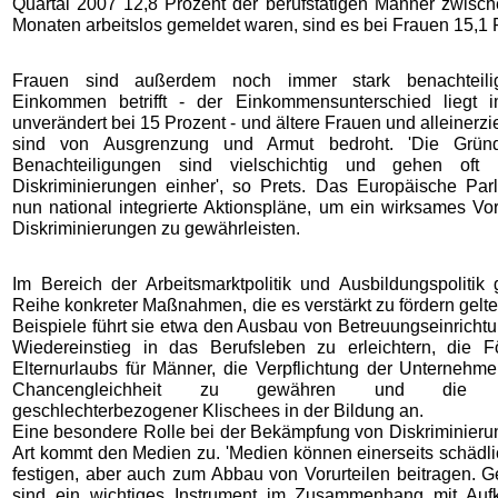
Quartal 2007 12,8 Prozent der berufstätigen Männer zwisc
Monaten arbeitslos gemeldet waren, sind es bei Frauen 15,1 
Frauen sind außerdem noch immer stark benachteili
Einkommen betrifft - der Einkommensunterschied liegt i
unverändert bei 15 Prozent - und ältere Frauen und alleinerz
sind von Ausgrenzung und Armut bedroht. 'Die Grün
Benachteiligungen sind vielschichtig und gehen oft 
Diskriminierungen einher', so Prets. Das Europäische Parl
nun national integrierte Aktionspläne, um ein wirksames V
Diskriminierungen zu gewährleisten.
Im Bereich der Arbeitsmarktpolitik und Ausbildungspolitik
Reihe konkreter Maßnahmen, die es verstärkt zu fördern gelte,
Beispiele führt sie etwa den Ausbau von Betreuungseinricht
Wiedereinstieg in das Berufsleben zu erleichtern, die 
Elternurlaubs für Männer, die Verpflichtung der Unternehmen
Chancengleichheit zu gewähren und die B
geschlechterbezogener Klischees in der Bildung an.
Eine besondere Rolle bei der Bekämpfung von Diskriminierun
Art kommt den Medien zu. 'Medien können einerseits schädli
festigen, aber auch zum Abbau von Vorurteilen beitragen. 
sind ein wichtiges Instrument im Zusammenhang mit Aufk