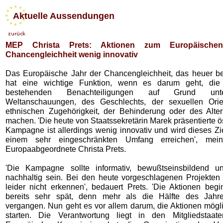
Aktuelle Aussendungen
MEP Christa Prets: Aktionen zum Europäische
Chancengleichheit wenig innovativ
Das Europäische Jahr der Chancengleichheit, das heuer b
hat eine wichtige Funktion, wenn es darum geht, di
bestehenden Benachteiligungen auf Grund unters
Weltanschauungen, des Geschlechts, der sexuellen Orien
ethnischen Zugehörigkeit, der Behinderung oder des Alter
machen. 'Die heute von Staatssekretärin Marek präsentierte ö
Kampagne ist allerdings wenig innovativ und wird dieses Zi
einem sehr eingeschränkten Umfang erreichen', mei
Europaabgeordnete Christa Prets.
'Die Kampagne sollte informativ, bewußtseinsbildend u
nachhaltig sein. Bei den heute vorgeschlagenen Projekten
leider nicht erkennen', bedauert Prets. 'Die Aktionen beg
bereits sehr spät, denn mehr als die Hälfte des Jahres
vergangen. Nun geht es vor allem darum, die Aktionen mögli
starten. Die Verantwortung liegt in den Mitgliedstaat