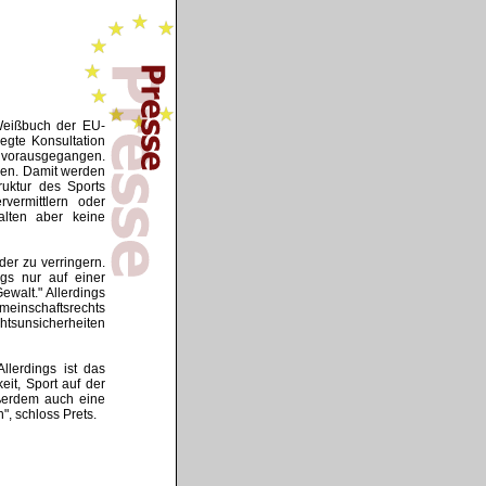
Weißbuch der EU-
egte Konsultation
 vorausgegangen.
rden. Damit werden
ruktur des Sports
rvermittlern oder
alten aber keine
er zu verringern.
ngs nur auf einer
walt." Allerdings
meinschaftsrechts
tsunsicherheiten
llerdings ist das
it, Sport auf der
ußerdem auch eine
, schloss Prets.