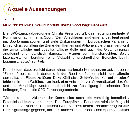
Aktuelle Aussendungen
MEP Christa Prets: Weißbuch zum Thema Sport begrüßenswert
Die SPÖ-Europaabgeordnete Christa Prets begrüßt das heute präsentierte 
Kommission zum Thema Sport. "Den Vorschlägen sind eine lange, breit angel
mit Sportorganisationen und viele Diskussionen im Europäischen Parlament
Erfreulich ist vor allem die Breite der Themen und Aktionen, die präsentiert wu
die wirtschaftliche und gesellschaftliche Rolle und auch die Organisationsst
anerkannt und realistisch dargestellt. Fragen von Transferrechten, Spiele
Lizenzsystemen berühren eine Vielzahl unterschiedlicher Bereiche, beinh
Lösungsansätze", so Prets.
Prets betont, dass es nicht darum ginge, nationale Kompetenzen aufzuheben od
"Einige Probleme, mit denen sich der Sport konfrontiert sieht, sind allerdi
europäischen Ebene zu lösen. Dazu zählt etwa Geldwäsche, Korruption oder Ge
fehle es in dem Weißbuch an konkreten Antworten zur Anwendbarkeit des Ge
und die Vorschläge werden auch nicht zur Beseitigung bestehender Rech
beitragen, fürchtet die SPÖ-Europaabgeordnete.
"Vorerst sind die Aktionen der Kommission noch sehr vorsichtig formuliert. A
Potential dahinter zu erkennen. Das Europäische Parlament wird die Möglichke
EU-Ebene zu stärken, klar unterstützen. Mit dem neuen Reformvertrag ist a
Rechtsgrundlage gegeben, um die Chancen des Europäischen Sports zu stärken"