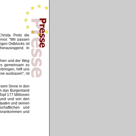
hrista Prets die
rvor. "Wir passen
gen Ostblocks ist
 herausragend. In
wächen und der Weg
t es gemeinsam zu
bringen, hilft uns
ese ausbauen", ist
iesem Sinne in den
 in das Burgenland
Topf 177 Millionen
Bund und von den
staaten und seinen
schaftlichen und
e Vorankommen und