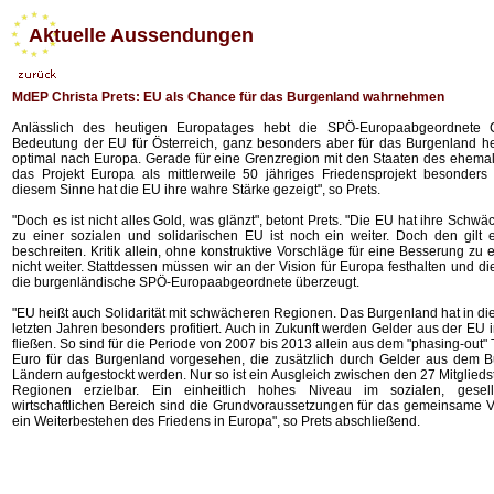
Aktuelle Aussendungen
MdEP Christa Prets: EU als Chance für das Burgenland wahrnehmen
Anlässlich des heutigen Europatages hebt die SPÖ-Europaabgeordnete C
Bedeutung der EU für Österreich, ganz besonders aber für das Burgenland he
optimal nach Europa. Gerade für eine Grenzregion mit den Staaten des ehemali
das Projekt Europa als mittlerweile 50 jähriges Friedensprojekt besonders
diesem Sinne hat die EU ihre wahre Stärke gezeigt", so Prets.
"Doch es ist nicht alles Gold, was glänzt", betont Prets. "Die EU hat ihre Sch
zu einer sozialen und solidarischen EU ist noch ein weiter. Doch den gil
beschreiten. Kritik allein, ohne konstruktive Vorschläge für eine Besserung zu er
nicht weiter. Stattdessen müssen wir an der Vision für Europa festhalten und di
die burgenländische SPÖ-Europaabgeordnete überzeugt.
"EU heißt auch Solidarität mit schwächeren Regionen. Das Burgenland hat in d
letzten Jahren besonders profitiert. Auch in Zukunft werden Gelder aus der EU
fließen. So sind für die Periode von 2007 bis 2013 allein aus dem "phasing-out" 
Euro für das Burgenland vorgesehen, die zusätzlich durch Gelder aus dem 
Ländern aufgestockt werden. Nur so ist ein Ausgleich zwischen den 27 Mitglied
Regionen erzielbar. Ein einheitlich hohes Niveau im sozialen, gesell
wirtschaftlichen Bereich sind die Grundvoraussetzungen für das gemeinsam
ein Weiterbestehen des Friedens in Europa", so Prets abschließend.