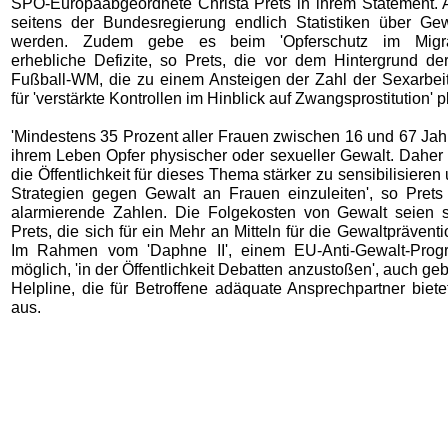
SPÖ-Europaabgeordnete Christa Prets in ihrem Statement.
seitens der Bundesregierung endlich Statistiken über Gew
werden. Zudem gebe es beim 'Opferschutz im Migrat
erhebliche Defizite, so Prets, die vor dem Hintergrund 
Fußball-WM, die zu einem Ansteigen der Zahl der Sexarbeite
für 'verstärkte Kontrollen im Hinblick auf Zwangsprostitution' p
'Mindestens 35 Prozent aller Frauen zwischen 16 und 67 Jah
ihrem Leben Opfer physischer oder sexueller Gewalt. Daher i
die Öffentlichkeit für dieses Thema stärker zu sensibilisiere
Strategien gegen Gewalt an Frauen einzuleiten', so Prets 
alarmierende Zahlen. Die Folgekosten von Gewalt seien 
Prets, die sich für ein Mehr an Mitteln für die Gewaltprävent
Im Rahmen vom 'Daphne II', einem EU-Anti-Gewalt-Prog
möglich, 'in der Öffentlichkeit Debatten anzustoßen', auch geb
Helpline, die für Betroffene adäquate Ansprechpartner bietet
aus.