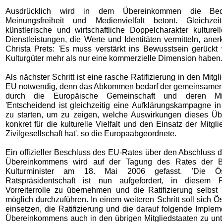
Ausdrücklich wird in dem Übereinkommen die Be
Meinungsfreiheit und Medienvielfalt betont. Gleichzei
künstlerische und wirtschaftliche Doppelcharakter kulturel
Dienstleistungen, die Werte und Identitäten vermitteln, ane
Christa Prets: 'Es muss verstärkt ins Bewusstsein gerückt
Kulturgüter mehr als nur eine kommerzielle Dimension haben.
Als nächster Schritt ist eine rasche Ratifizierung in den Mitgl
EU notwendig, denn das Abkommen bedarf der gemeinsamen 
durch die Europäische Gemeinschaft und deren Mitg
'Entscheidend ist gleichzeitig eine Aufklärungskampagne i
zu starten, um zu zeigen, welche Auswirkungen dieses Ü
konkret für die kulturelle Vielfalt und den Einsatz der Mitgl
Zivilgesellschaft hat', so die Europaabgeordnete.
Ein offizieller Beschluss des EU-Rates über den Abschlus
Übereinkommens wird auf der Tagung des Rates der B
Kulturminister am 18. Mai 2006 gefasst. 'Die Öste
Ratspräsidentschaft ist nun aufgefordert, in diesem 
Vorreiterrolle zu übernehmen und die Ratifizierung selbst
möglich durchzuführen. In einem weiteren Schritt soll sich Ös
einsetzen, die Ratifizierung und die darauf folgende Imple
Übereinkommens auch in den übrigen Mitgliedstaaten zu unt