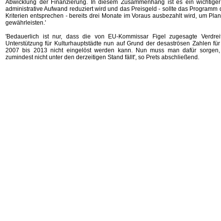
Abwicklung der Finanzierung. In diesem Zusammenhang ist es ein wichtiger 
administrative Aufwand reduziert wird und das Preisgeld - sollte das Programm 
Kriterien entsprechen - bereits drei Monate im Voraus ausbezahlt wird, um Pla
gewährleisten.'
'Bedauerlich ist nur, dass die von EU-Kommissar Figel zugesagte Verdre
Unterstützung für Kulturhauptstädte nun auf Grund der desaströsen Zahlen für
2007 bis 2013 nicht eingelöst werden kann. Nun muss man dafür sorgen,
zumindest nicht unter den derzeitigen Stand fällt', so Prets abschließend.