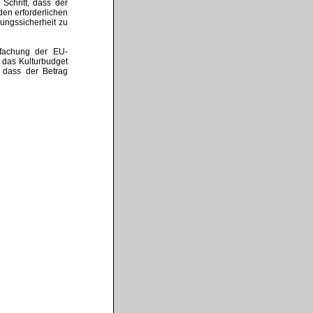
Schritt, dass der
den erforderlichen
nungssicherheit zu
ifachung der EU-
 das Kulturbudget
 dass der Betrag