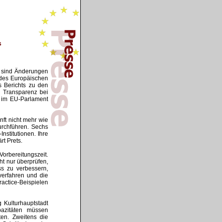
s
g sind Änderungen
n des Europäischen
 Berichts zu den
r Transparenz bei
g im EU-Parlament
nft nicht mehr wie
urchführen. Sechs
nstitutionen. Ihre
rt Prets.
orbereitungszeit.
ht nur überprüfen,
s zu verbessern,
verfahren und die
ractice-Beispielen
g Kulturhauptstadt
pazitäten müssen
ten. Zweitens die