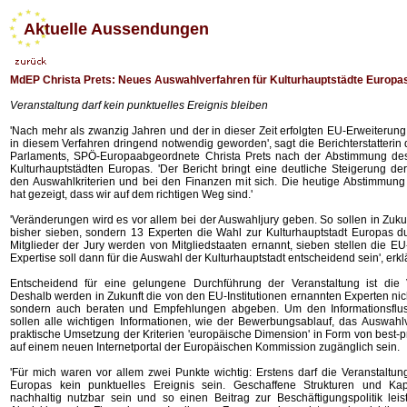
Aktuelle Aussendungen
MdEP Christa Prets: Neues Auswahlverfahren für Kulturhauptstädte Europa
Veranstaltung darf kein punktuelles Ereignis bleiben
'Nach mehr als zwanzig Jahren und der in dieser Zeit erfolgten EU-Erweiterun
in diesem Verfahren dringend notwendig geworden', sagt die Berichterstatteri
Parlaments, SPÖ-Europaabgeordnete Christa Prets nach der Abstimmung des
Kulturhauptstädten Europas. 'Der Bericht bringt eine deutliche Steigerung de
den Auswahlkriterien und bei den Finanzen mit sich. Die heutige Abstimmun
hat gezeigt, dass wir auf dem richtigen Weg sind.'
'Veränderungen wird es vor allem bei der Auswahljury geben. So sollen in Zuku
bisher sieben, sondern 13 Experten die Wahl zur Kulturhauptstadt Europas d
Mitglieder der Jury werden von Mitgliedstaaten ernannt, sieben stellen die EU-I
Expertise soll dann für die Auswahl der Kulturhauptstadt entscheidend sein', erklä
Entscheidend für eine gelungene Durchführung der Veranstaltung ist die V
Deshalb werden in Zukunft die von den EU-Institutionen ernannten Experten nic
sondern auch beraten und Empfehlungen abgeben. Um den Informationsflus
sollen alle wichtigen Informationen, wie der Bewerbungsablauf, das Auswahl
praktische Umsetzung der Kriterien 'europäische Dimension' in Form von best-p
auf einem neuen Internetportal der Europäischen Kommission zugänglich sein.
'Für mich waren vor allem zwei Punkte wichtig: Erstens darf die Veranstaltun
Europas kein punktuelles Ereignis sein. Geschaffene Strukturen und Ka
nachhaltig nutzbar sein und so einen Beitrag zur Beschäftigungspolitik leis