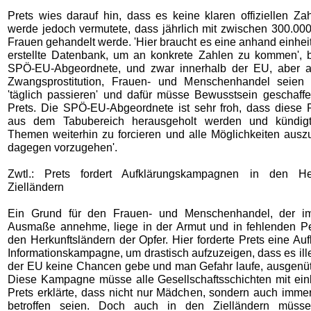
Prets wies darauf hin, dass es keine klaren offiziellen Za
werde jedoch vermutete, dass jährlich mit zwischen 300.00
Frauen gehandelt werde. 'Hier braucht es eine anhand einhei
erstellte Datenbank, um an konkrete Zahlen zu kommen', be
SPÖ-EU-Abgeordnete, und zwar innerhalb der EU, aber au
Zwangsprostitution, Frauen- und Menschenhandel seien
'täglich passieren' und dafür müsse Bewusstsein geschaff
Prets. Die SPÖ-EU-Abgeordnete ist sehr froh, dass diese 
aus dem Tabubereich herausgeholt werden und kündigt
Themen weiterhin zu forcieren und alle Möglichkeiten aus
dagegen vorzugehen'.
Zwtl.: Prets fordert Aufklärungskampagnen in den He
Zielländern
Ein Grund für den Frauen- und Menschenhandel, der i
Ausmaße annehme, liege in der Armut und in fehlenden Pe
den Herkunftsländern der Opfer. Hier forderte Prets eine Au
Informationskampagne, um drastisch aufzuzeigen, dass es ill
der EU keine Chancen gebe und man Gefahr laufe, ausgenüt
Diese Kampagne müsse alle Gesellschaftsschichten mit ei
Prets erklärte, dass nicht nur Mädchen, sondern auch imm
betroffen seien. Doch auch in den Zielländern müss