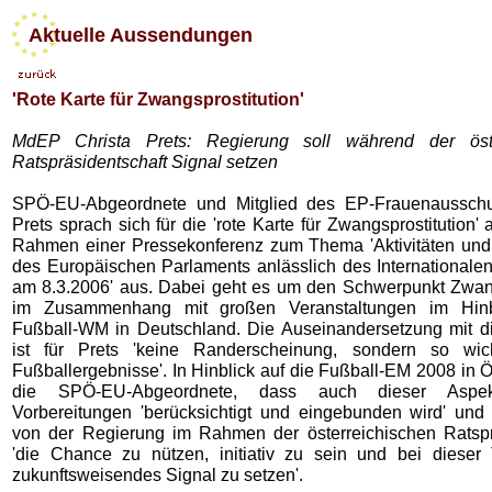
Aktuelle Aussendungen
'Rote Karte für Zwangsprostitution'
MdEP Christa Prets: Regierung soll während der öste
Ratspräsidentschaft Signal setzen
SPÖ-EU-Abgeordnete und Mitglied des EP-Frauenausschu
Prets sprach sich für die 'rote Karte für Zwangsprostitution
Rahmen einer Pressekonferenz zum Thema 'Aktivitäten un
des Europäischen Parlaments anlässlich des Internationale
am 8.3.2006' aus. Dabei geht es um den Schwerpunkt Zwang
im Zusammenhang mit großen Veranstaltungen im Hinb
Fußball-WM in Deutschland. Die Auseinandersetzung mit 
ist für Prets 'keine Randerscheinung, sondern so wic
Fußballergebnisse'. In Hinblick auf die Fußball-EM 2008 in Ös
die SPÖ-EU-Abgeordnete, dass auch dieser Aspe
Vorbereitungen 'berücksichtigt und eingebunden wird' und
von der Regierung im Rahmen der österreichischen Ratspr
'die Chance zu nützen, initiativ zu sein und bei dieser
zukunftsweisendes Signal zu setzen'.