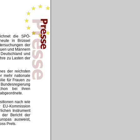
eichnet die SPÖ-
heute in Brüssel
ntersuchungen der
rauen und Männern
. Deutschland und
hre zu Lasten der
es der reichsten
er mehr nationale
lie für Frauen zu
he Bundesregierung
chon bei ihren
paabgeordnete.
sitionen nach wie
er EU-Kommission
ichen Instrument
der Bericht der
uropas ausweist,
oss Prets.