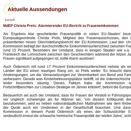
Aktuelle Aussendungen
MdEP Christa Prets: Alarmierender EU-Bericht zu Fraueneinkommen
Als 'Ergebnis klar gescheiterter Frauenpolitik in vielen EU-Staaten' bez
Europaabgeordnete Christa Prets, Mitglied des Frauenausschusses, den 
präsentierten neuen Gleichstellungsbericht der EU-Kommission. Laut den U
Kommission beträgt der durchschnittliche Einkommensunterschied zwischen F
rund 15 Prozent. 'Besonders der Umstand, dass in einigen Staaten wie u.a
Frankreich die Lohnschere zwischen den Geschlechtern während der letzen Ja
Frauen signifikant aufgegangen ist, sollte Alarm auslösen'.
Auch Österreich mit rund 17 Prozent Einkommensunterschied nehme als ein
Länder der EU einen traurigen Rang ein, so Prets weiter. 'Es braucht dah
Anstrengungen, um die Vorrausetzungen zur Vereinbarkeit von Beruf und Fami
verbessern. Gerade was Kinderbetreuungsplätze betrifft, ist die österreichisc
leider besonders säumig. Dieses Faktum habe die Kommission s
Fortschrittberichten zur Lissabon-Strategie im Jänner kritisiert', betont die Euro
Bedauerlich sei auch der Umstand, dass für Frauen der Vorstoß in Führungspo
vor ungleich schwieriger als für Männer sei. 'Um diesem Kritikpunkt d
beizukommen, wird es neben nationalstaatlichen Maßnahmen wie dem förderl
der Quote auch ein Umdenken in der Gesellschaft brauchen. Und dass 
Kommission in diesem Punkt Österreich als eines der Schlusslichter E
verdeutlicht erneut die schwache heimische Frauenpolitik der letzten Jahre', schl