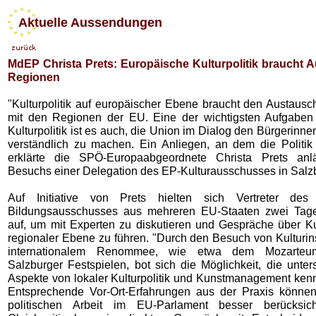
Aktuelle Aussendungen
MdEP Christa Prets: Europäische Kulturpolitik braucht 
Regionen
"Kulturpolitik auf europäischer Ebene braucht den Austausc
mit den Regionen der EU. Eine der wichtigsten Aufgaben
Kulturpolitik ist es auch, die Union im Dialog den Bürgerinn
verständlich zu machen. Ein Anliegen, an dem die Politik o
erklärte die SPÖ-Europaabgeordnete Christa Prets anlä
Besuchs einer Delegation des EP-Kulturausschusses in Salz
Auf Initiative von Prets hielten sich Vertreter des
Bildungsausschusses aus mehreren EU-Staaten zwei Tage
auf, um mit Experten zu diskutieren und Gespräche über Kul
regionaler Ebene zu führen. "Durch den Besuch von Kulturins
internationalem Renommee, wie etwa dem Mozarte
Salzburger Festspielen, bot sich die Möglichkeit, die unter
Aspekte von lokaler Kulturpolitik und Kunstmanagement kenn
Entsprechende Vor-Ort-Erfahrungen aus der Praxis könne
politischen Arbeit im EU-Parlament besser berücksich