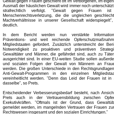
Gewalt gegen Frauen geschieht oft im Verborgenen, im eige
Ausmaß der häuslichen Gewalt wird immer noch unterschätzt
strafrechtlich verfolgt. "Gewalt gegen Frauen is
Menschenrechtsverletzung, die die ungleichen geschlecht
Machtverhältnisse in unserer Gesellschaft widerspiegelt"
deutlich.
In dem Bericht werden nun verstärkte Information
Präventions- und weit reichende Opferschutzmaßnah
Mitgliedstaaten gefordert. Zusätzlich unterstreicht der Be
Notwendigkeit zu proaktiven und präventiven Strateg
Gewalttäter und Männer, die gefährdet sind, auch zu Täte
ausgerichtet sind. In einer EU-weiten Studie sollen außerd
und sozialen Folgen der Gewalt von Männern an Fraue
werden. Die großen Unterschiede in den Rechtsgrundlage
Anti-Gewalt-Programmen in den einzelnen Mitgliedst
vereinheitlicht werden. "Denn das Leid der Frauen ist in 
dasselbe", so Prets.
Entscheidender Verbesserungsbedarf besteht, nach Ansich
Prets auch in der Vertrauensbildung zwischen Opf
Exekutivkräften. "Oftmals ist der Grund, dass Gewaltübe
gemeldet werden, im mangelnden Vertrauen der Frauen zur
Rechtswesen insgesamt und den sozialen Einrichtungen."