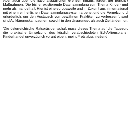
Aber auch über die nationalstaatlichen Grenzen hinaus, fordert der Bericht 
Maßnahmen. 'Die bisher existierende Datensammlung zum Thema Kinder- und 
mehr als mangelhaft. Hier ist eine europaweite und in Zukunft auch internationale
mit einem einheitlichen Datensammlungssystem arbeitet und die Vernetzung de
erforderlich, um den Austausch von bewährten Praktiken zu verbessern', sagt 
sind Aufklärungskampagnen, sowohl in den Ursprungs-, als auch Zielländern un
'Die österreichische Ratspräsidentschaft muss dieses Thema auf die Tageso
die praktische Umsetzung des kürzlich verabschiedeten EU-Aktionsplan
Kinderhandel unverzüglich vorantreiben', meint Prets abschließend.