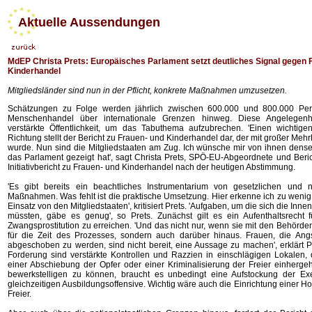
Aktuelle Aussendungen
MdEP Christa Prets: Europäisches Parlament setzt deutliches Signal gegen 
Kinderhandel
Mitgliedsländer sind nun in der Pflicht, konkrete Maßnahmen umzusetzen.
Schätzungen zu Folge werden jährlich zwischen 600.000 und 800.000 Pe
Menschenhandel über internationale Grenzen hinweg. Diese Angelegenh
verstärkte Öffentlichkeit, um das Tabuthema aufzubrechen. 'Einen wichtigen
Richtung stellt der Bericht zu Frauen- und Kinderhandel dar, der mit großer M
wurde. Nun sind die Mitgliedstaaten am Zug. Ich wünsche mir von ihnen dense
das Parlament gezeigt hat', sagt Christa Prets, SPÖ-EU-Abgeordnete und Beric
Initiativbericht zu Frauen- und Kinderhandel nach der heutigen Abstimmung.
'Es gibt bereits ein beachtliches Instrumentarium von gesetzlichen und n
Maßnahmen. Was fehlt ist die praktische Umsetzung. Hier erkenne ich zu wen
Einsatz von den Mitgliedstaaten', kritisiert Prets. 'Aufgaben, um die sich die In
müssten, gäbe es genug', so Prets. Zunächst gilt es ein Aufenthaltsrecht 
Zwangsprostitution zu erreichen. 'Und das nicht nur, wenn sie mit den Behörd
für die Zeit des Prozesses, sondern auch darüber hinaus. Frauen, die An
abgeschoben zu werden, sind nicht bereit, eine Aussage zu machen', erklärt P
Forderung sind verstärkte Kontrollen und Razzien in einschlägigen Lokalen, d
einer Abschiebung der Opfer oder einer Kriminalisierung der Freier einherge
bewerkstelligen zu können, braucht es unbedingt eine Aufstockung der Exe
gleichzeitigen Ausbildungsoffensive. Wichtig wäre auch die Einrichtung einer Hot
Freier.