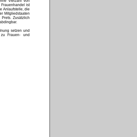
eine Vielzahl von
Frauenhandel ist
 Anlaufstelle, die
r Mitgliedstaaten
Prets. Zusätzlich
abdingbar.
rdnung setzen und
s zu Frauen- und