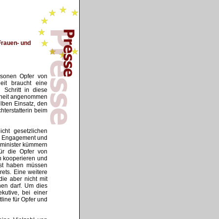
Frauen- und
rsonen Opfer von
eit braucht eine
 Schritt in diese
ehrheit angenommen
lben Einsatz, den
hterstatterin beim
icht gesetzlichen
ig Engagement und
nenminister kümmern
für die Opfer von
en kooperieren und
gst haben müssen
rets. Eine weitere
ie aber nicht mit
hen darf. Um dies
kutive, bei einer
line für Opfer und