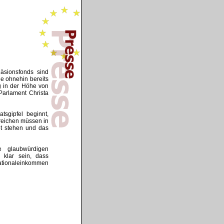
äsionsfonds sind
ie ohnehin bereits
g in der Höhe von
Parlament Christa
tsgipfel beginnt,
reichen müssen in
t stehen und das
ne glaubwürdigen
 klar sein, dass
nationaleinkommen