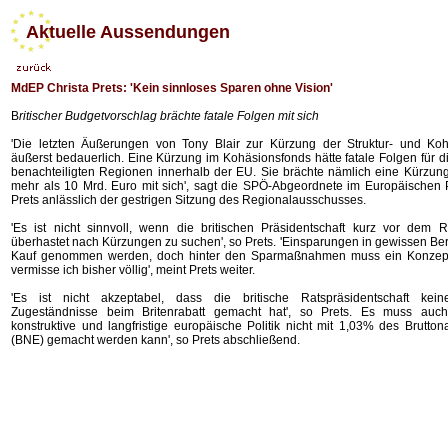
Aktuelle Aussendungen
MdEP Christa Prets: 'Kein sinnloses Sparen ohne Vision'
B
ritischer Budgetvorschlag brächte fatale Folgen mit sich
'Die letzten Äußerungen von Tony Blair zur Kürzung der Struktur- und Koh
äußerst bedauerlich. Eine Kürzung im Kohäsionsfonds hätte fatale Folgen für d
benachteiligten Regionen innerhalb der EU. Sie brächte nämlich eine Kürzun
mehr als 10 Mrd. Euro mit sich', sagt die SPÖ-Abgeordnete im Europäischen 
Prets anlässlich der gestrigen Sitzung des Regionalausschusses.
'Es ist nicht sinnvoll, wenn die britischen Präsidentschaft kurz vor dem Ra
überhastet nach Kürzungen zu suchen', so Prets. 'Einsparungen in gewissen Be
Kauf genommen werden, doch hinter den Sparmaßnahmen muss ein Konzep
vermisse ich bisher völlig', meint Prets weiter.
'Es ist nicht akzeptabel, dass die britische Ratspräsidentschaft kei
Zugeständnisse beim Britenrabatt gemacht hat', so Prets. Es muss auch
konstruktive und langfristige europäische Politik nicht mit 1,03% des Brutto
(BNE) gemacht werden kann', so Prets abschließend.