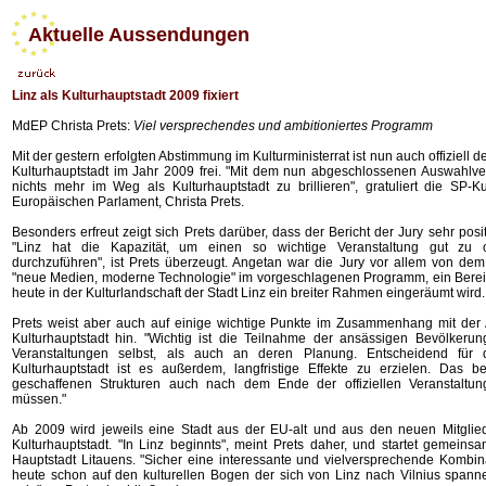
Aktuelle Aussendungen
Linz als Kulturhauptstadt 2009 fixiert
MdEP Christa Prets:
Viel versprechendes und ambitioniertes Programm
Mit der gestern erfolgten Abstimmung im Kulturministerrat ist nun auch offiziell d
Kulturhauptstadt im Jahr 2009 frei. "Mit dem nun abgeschlossenen Auswahlver
nichts mehr im Weg als Kulturhauptstadt zu brillieren", gratuliert die SP-Ku
Europäischen Parlament, Christa Prets.
Besonders erfreut zeigt sich Prets darüber, dass der Bericht der Jury sehr positi
"Linz hat die Kapazität, um einen so wichtige Veranstaltung gut zu 
durchzuführen", ist Prets überzeugt. Angetan war die Jury vor allem von dem
"neue Medien, moderne Technologie" im vorgeschlagenen Programm, ein Bereic
heute in der Kulturlandschaft der Stadt Linz ein breiter Rahmen eingeräumt wird.
Prets weist aber auch auf einige wichtige Punkte im Zusammenhang mit der 
Kulturhauptstadt hin. "Wichtig ist die Teilnahme der ansässigen Bevölker
Veranstaltungen selbst, als auch an deren Planung. Entscheidend für 
Kulturhauptstadt ist es außerdem, langfristige Effekte zu erzielen. Das b
geschaffenen Strukturen auch nach dem Ende der offiziellen Veranstaltun
müssen."
Ab 2009 wird jeweils eine Stadt aus der EU-alt und aus den neuen Mitglie
Kulturhauptstadt. "In Linz beginnts", meint Prets daher, und startet gemeinsa
Hauptstadt Litauens. "Sicher eine interessante und vielversprechende Kombin
heute schon auf den kulturellen Bogen der sich von Linz nach Vilnius spann