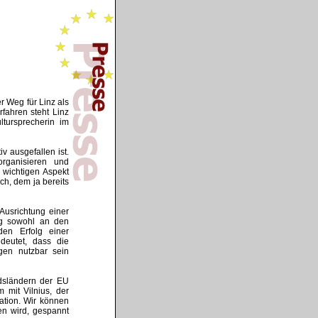
er Weg für Linz als
fahren steht Linz
ltursprecherin im
v ausgefallen ist.
organisieren und
 wichtigen Aspekt
h, dem ja bereits
Ausrichtung einer
ung sowohl an den
den Erfolg einer
edeutet, dass die
gen nutzbar sein
dsländern der EU
m mit Vilnius, der
ation. Wir können
en wird, gespannt