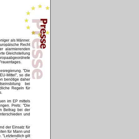
niger als Männer.
 Europäische Recht
der alarmierenden
te Gleichstellung
-Europaabgeordnete
 Frauentages.
esregierung. "Die
U-Mittel", so die
on benötige daher
einsbilung bei
dliche Regeln für
s.
en im EP mittels
ungen. Prets: "Die
en Beitrag bei der
unterschieden und
nd der Einsatz für
eiten für Mann und
"Letztendlich gilt