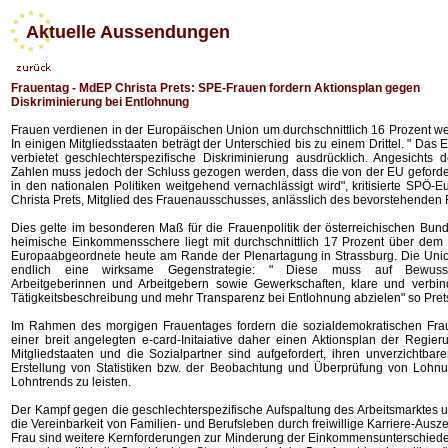
Aktuelle Aussendungen
Frauentag - MdEP Christa Prets: SPE-Frauen fordern Aktionsplan gegen
Diskriminierung bei Entlohnung
Frauen verdienen in der Europäischen Union um durchschnittlich 16 Prozent we
In einigen Mitgliedsstaaten beträgt der Unterschied bis zu einem Drittel. " Das
verbietet geschlechterspezifische Diskriminierung ausdrücklich. Angesichts 
Zahlen muss jedoch der Schluss gezogen werden, dass die von der EU geforder
in den nationalen Politiken weitgehend vernachlässigt wird", kritisierte SPÖ
Christa Prets, Mitglied des Frauenausschusses, anlässlich des bevorstehenden
Dies gelte im besonderen Maß für die Frauenpolitik der österreichischen Bund
heimische Einkommensschere liegt mit durchschnittlich 17 Prozent über dem E
Europaabgeordnete heute am Rande der Plenartagung in Strassburg. Die Uni
endlich eine wirksame Gegenstrategie: " Diese muss auf Bewussts
Arbeitgeberinnen und Arbeitgebern sowie Gewerkschaften, klare und verbin
Tätigkeitsbeschreibung und mehr Transparenz bei Entlohnung abzielen" so Pret
Im Rahmen des morgigen Frauentages fordern die sozialdemokratischen Frau
einer breit angelegten e-card-Initaiative daher einen Aktionsplan der Regier
Mitgliedstaaten und die Sozialpartner sind aufgefordert, ihren unverzichtbar
Erstellung von Statistiken bzw. der Beobachtung und Überprüfung von Lohn
Lohntrends zu leisten.
Der Kampf gegen die geschlechterspezifische Aufspaltung des Arbeitsmarktes u
die Vereinbarkeit von Familien- und Berufsleben durch freiwillige Karriere-Ausz
Frau sind weitere Kernforderungen zur Minderung der Einkommensunterschiede. 