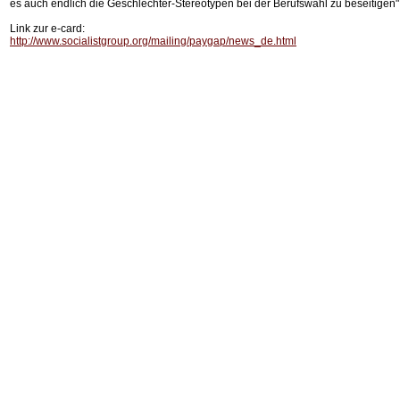
es auch endlich die Geschlechter-Stereotypen bei der Berufswahl zu beseitigen",
Link zur e-card:
http://www.socialistgroup.org/mailing/paygap/news_de.html