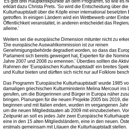
'Es gibt drei Hauptkritikpunkte an dem Programm, so wie es heu
erklärt dazu Christa Prets. 'So wird die Entscheidung über di
Kulturhauptstadt über die Köpfe einer international besetzten
getroffen. In einigen Ländern wird ein Wettbewerb unter Einb
Öffentlichkeit veranstaltet, in anderen entscheidet das Regier
alleine.'
Weiters sei die europäische Dimension mitunter nicht zu erke
'Die europäische Auswahlkommission ist zur reinen
Genehmigungsbehörde degradiert worden, so dass das Euro
Parlament sich bereits geweigert hat, Experten für die Nomin
Jahre 2007 und 2008 zu ernennen.' Überdies sollten die Aktiv
Rahmen der 'Europäischen Kulturhauptstadt' ein breites Spe
und Kultur bieten und dürften sich nicht nur auf Folklore besc
Das Programm 'Europäische Kulturhauptstadt' wurde 1985 vo
damaligen griechischen Kulturministerin Melina Mercouri ins
gerufen, um die Bürgerinnen und Bürger in Europa näher zu
bringen. Planungen für die neuen Projekte 2005 bis 2019, die 
beginnen und mit Italien enden, wurden im vergangenen Jahr 
um die neuen Mitgliedstaaten ab 2009 mit einzubeziehen. Vo
Zeitpunkt an soll es jedes Jahr zwei Europäische Kulturhaupt
eine in den 15 alten Mitgliedsländern, eine in den neuen. Öste
erstmals gemeinsam mit Litauen die Kulturhauptstadt stellen.