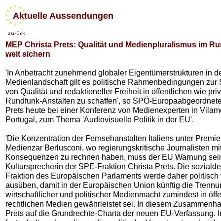
Aktuelle Aussendungen
MEP Christa Prets: Qualität und Medienpluralismus im R
weit sichern
'In Anbetracht zunehmend globaler Eigentümerstrukturen in d
Medienlandschaft gilt es politische Rahmenbedingungen zur
von Qualität und redaktioneller Freiheit in öffentlichen wie pri
Rundfunk-Anstalten zu schaffen', so SPÖ-Europaabgeordnete
Prets heute bei einer Konferenz von Medienexperten in Vilam
Portugal, zum Thema 'Audiovisuelle Politik in der EU'.
'Die Konzentration der Fernsehanstalten Italiens unter Premie
Medienzar Berlusconi, wo regierungskritische Journalisten mit
Konsequenzen zu rechnen haben, muss der EU Warnung sein'
Kultursprecherin der SPE-Fraktion Christa Prets. Die soziald
Fraktion des Europäischen Parlaments werde daher politisch 
ausüben, damit in der Europäischen Union künftig die Trenn
wirtschaftlicher und politischer Medienmacht zumindest in öffe
rechtlichen Medien gewährleistet sei. In diesem Zusammenh
Prets auf die Grundrechte-Charta der neuen EU-Verfassung. In