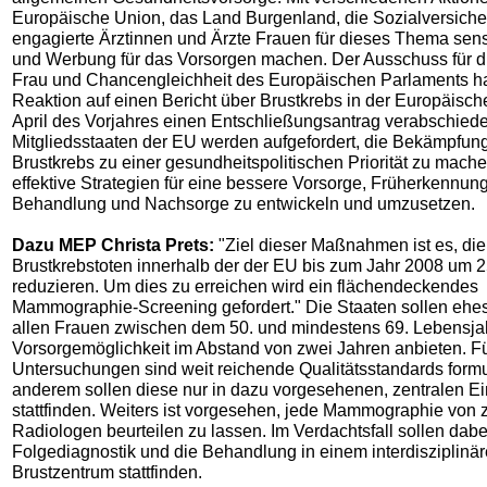
Europäische Union, das Land Burgenland, die Sozialversiche
engagierte Ärztinnen und Ärzte Frauen für dieses Thema sensi
und Werbung für das Vorsorgen machen. Der Ausschuss für d
Frau und Chancengleichheit des Europäischen Parlaments ha
Reaktion auf einen Bericht über Brustkrebs in der Europäisc
April des Vorjahres einen Entschließungsantrag verabschiede
Mitgliedsstaaten der EU werden aufgefordert, die Bekämpfun
Brustkrebs zu einer gesundheitspolitischen Priorität zu mach
effektive Strategien für eine bessere Vorsorge, Früherkennun
Behandlung und Nachsorge zu entwickeln und umzusetzen.
Dazu MEP Christa Prets:
"Ziel dieser Maßnahmen ist es, die
Brustkrebstoten innerhalb der der EU bis zum Jahr 2008 um 
reduzieren. Um dies zu erreichen wird ein flächendeckendes
Mammographie-Screening gefordert." Die Staaten sollen ehe
allen Frauen zwischen dem 50. und mindestens 69. Lebensja
Vorsorgemöglichkeit im Abstand von zwei Jahren anbieten. F
Untersuchungen sind weit reichende Qualitätsstandards formul
anderem sollen diese nur in dazu vorgesehenen, zentralen E
stattfinden. Weiters ist vorgesehen, jede Mammographie von 
Radiologen beurteilen zu lassen. Im Verdachtsfall sollen dabe
Folgediagnostik und die Behandlung in einem interdisziplinä
Brustzentrum stattfinden.