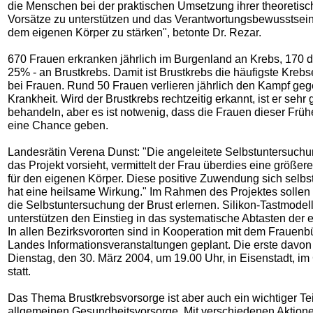
die Menschen bei der praktischen Umsetzung ihrer theoretis
Vorsätze zu unterstützen und das Verantwortungsbewusstsei
dem eigenen Körper zu stärken", betonte Dr. Rezar.
670 Frauen erkranken jährlich im Burgenland an Krebs, 170 d
25% - an Brustkrebs. Damit ist Brustkrebs die häufigste Kreb
bei Frauen. Rund 50 Frauen verlieren jährlich den Kampf geg
Krankheit. Wird der Brustkrebs rechtzeitig erkannt, ist er sehr 
behandeln, aber es ist notwenig, dass die Frauen dieser Frü
eine Chance geben.
Landesrätin Verena Dunst: "Die angeleitete Selbstuntersuchu
das Projekt vorsieht, vermittelt der Frau überdies eine größere
für den eigenen Körper. Diese positive Zuwendung sich selb
hat eine heilsame Wirkung." Im Rahmen des Projektes sollen
die Selbstuntersuchung der Brust erlernen. Silikon-Tastmodel
unterstützen den Einstieg in das systematische Abtasten der 
In allen Bezirksvororten sind in Kooperation mit dem Frauenb
Landes Informationsveranstaltungen geplant. Die erste davon
Dienstag, den 30. März 2004, um 19.00 Uhr, in Eisenstadt, im
statt.
Das Thema Brustkrebsvorsorge ist aber auch ein wichtiger Tei
allgemeinen Gesundheitsvorsorge. Mit verschiedenen Aktione