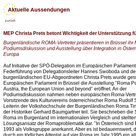
Aktuelle Aussendungen
MEP Christa Prets betont Wichtigkeit der Unterstützung 
Burgenländische ROMA-Vertreter präsentieren in Brüssel ihr 
Podiumsdiskussion und Ausstellung über Integration in Öster
Europa
Auf Initiative der SPÖ-Delegation im Europäischen Parlament
Federführung von Delegationsleiter Hannes Swoboda und de
burgenländischen EU-Abgeordneten Christa Prets wurde gest
Europäischen Parlament in Brüssel die Ausstellung "Roma Pol
Austria, the European Union and beyond" eröffnet. An der
Podiumsdiskussion nahmen neben europäischen Roma-Vertre
Vorsitzende des Kulturvereins österreichischer Roma Rudolf S
Leiterin der Volkshochschule der Burgenländischen Roma Ti
der Historiker Gerhard Baumgartner teil. Sie beschrieben die 
Roma im Burgenland im internationalen Vergleich und stellten
Lösungsansatz der Romaproblematik dar. "In Österreich sind
1993 als Volksgruppe anerkannt. Aber es ist bedauernswert, d
durch ein tödliches Attentat auf vier Roma im Jahr 1995 ein a