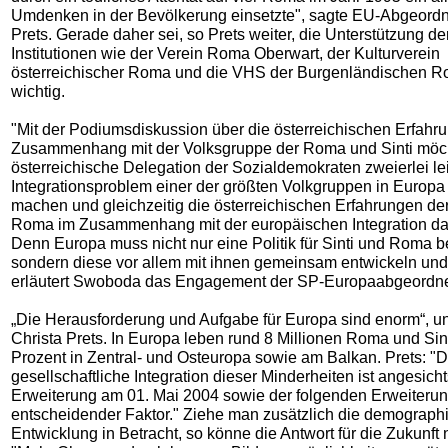
Umdenken in der Bevölkerung einsetzte", sagte EU-Abgeordn
Prets. Gerade daher sei, so Prets weiter, die Unterstützung 
Institutionen wie der Verein Roma Oberwart, der Kulturverein
österreichischer Roma und die VHS der Burgenländischen 
wichtig.
"Mit der Podiumsdiskussion über die österreichischen Erfahr
Zusammenhang mit der Volksgruppe der Roma und Sinti möc
österreichische Delegation der Sozialdemokraten zweierlei lei
Integrationsproblem einer der größten Volkgruppen in Europ
machen und gleichzeitig die österreichischen Erfahrungen der
Roma im Zusammenhang mit der europäischen Integration dar
Denn Europa muss nicht nur eine Politik für Sinti und Roma b
sondern diese vor allem mit ihnen gemeinsam entwickeln un
erläutert Swoboda das Engagement der SP-Europaabgeordne
„Die Herausforderung und Aufgabe für Europa sind enorm“, un
Christa Prets. In Europa leben rund 8 Millionen Roma und Sin
Prozent in Zentral- und Osteuropa sowie am Balkan. Prets: "D
gesellschaftliche Integration dieser Minderheiten ist angesich
Erweiterung am 01. Mai 2004 sowie der folgenden Erweiterung
entscheidender Faktor." Ziehe man zusätzlich die demograph
Entwicklung in Betracht, so könne die Antwort für die Zukunft 